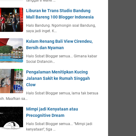
tanggal 8 Maret …
Liburan ke Trans Studio Bandung
Mall Bareng 100 Blogger Indonesia
Halo Bandung. Ngomongin soal Bandung,
saya jadi inget. K…
Kolam Renang Bali View Cirendeu,
Bersih dan Nyaman
Halo Sobat Blogger semua... Gimana kabar
Social Distancin…
Pengalaman Menitipkan Kucing
Jalanan Sakit ke Rumah Singgah
Clow
Halo Sobat Blogger semua, lama tak bersua
nih. Maafkan sa…
Mimpi jadi Kenyataan atau
Precognitive Dream
Halo Sobat Blogger semua... “Mimpi jadi
kenyataan”, tiga …