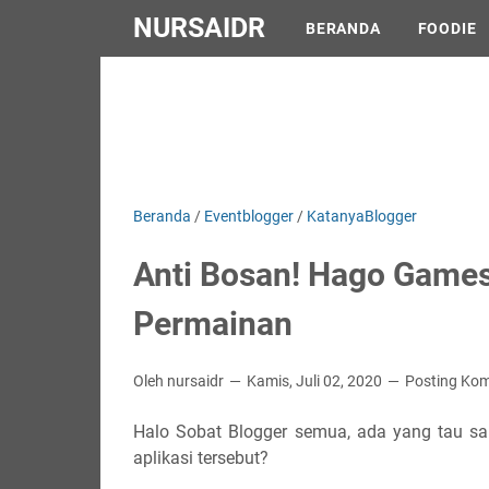
NURSAIDR
BERANDA
FOODIE
Beranda
/
Eventblogger
/
KatanyaBlogger
Anti Bosan! Hago Games
Permainan
Oleh nursaidr
Kamis, Juli 02, 2020
Posting Ko
Halo Sobat Blogger semua, ada yang tau s
aplikasi tersebut?