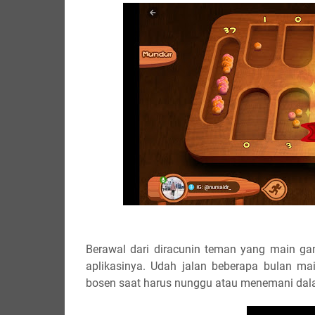
Berawal dari diracunin teman yang main gam
aplikasinya. Udah jalan beberapa bulan mai
bosen saat harus nunggu atau menemani dala