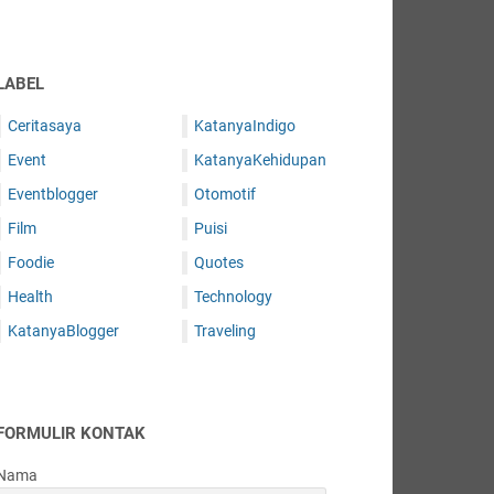
LABEL
Ceritasaya
KatanyaIndigo
Event
KatanyaKehidupan
Eventblogger
Otomotif
Film
Puisi
Foodie
Quotes
Health
Technology
KatanyaBlogger
Traveling
FORMULIR KONTAK
Nama