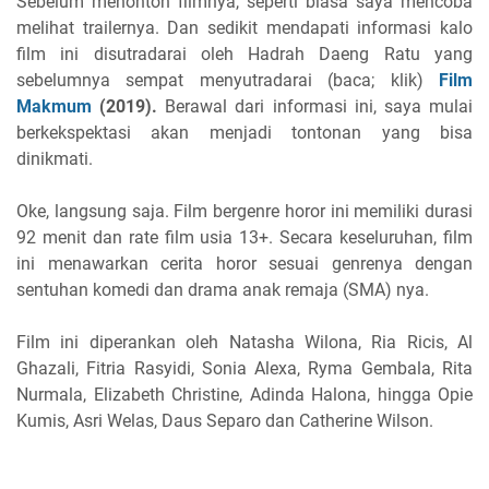
Sebelum menonton filmnya, seperti biasa saya mencoba
melihat trailernya. Dan sedikit mendapati informasi kalo
film ini disutradarai oleh Hadrah Daeng Ratu yang
sebelumnya sempat menyutradarai (baca; klik)
Film
Makmum
(2019).
Berawal dari informasi ini, saya mulai
berkekspektasi akan menjadi tontonan yang bisa
dinikmati.
Oke, langsung saja. Film bergenre horor ini memiliki durasi
92 menit dan rate film usia 13+. Secara keseluruhan, film
ini menawarkan cerita horor sesuai genrenya dengan
sentuhan komedi dan drama anak remaja (SMA) nya.
Film ini diperankan oleh Natasha Wilona, Ria Ricis, Al
Ghazali, Fitria Rasyidi, Sonia Alexa, Ryma Gembala, Rita
Nurmala, Elizabeth Christine, Adinda Halona, hingga Opie
Kumis, Asri Welas, Daus Separo dan Catherine Wilson.