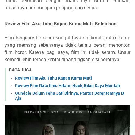
harus berurusan dengan mantannya Brama. Bahkan,
urusannya pun menjadi panjang dan serius.
Review Film Aku Tahu Kapan Kamu Mati, Kelebihan
Film bergenre horor ini sangat bisa dinikmati untuk kamu
yang memang sebenarnya tidak terlalu berani menonton
film horor. Karena bagi saya, film ini tidak seram. Unsur
komedi lebih terasa kental dibandingkan sisi horornya.
BACA JUGA
Review Film Aku Tahu Kapan Kamu Mati
Review Film Ratu Ilmu Hitam: Huek, Bikin Saya Muntah
Gundala Belum Tahu Jati Dirinya, Pantes Berantemnya B
Aja