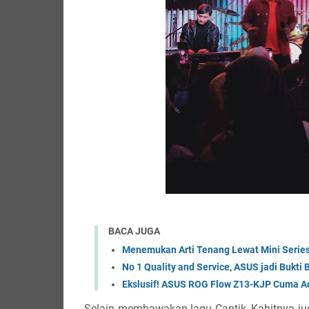
BACA JUGA
Menemukan Arti Tenang Lewat Mini Seri
No 1 Quality and Service, ASUS jadi Buk
Ekslusif! ASUS ROG Flow Z13-KJP Cuma Ada
Selain membawakan lagu Cantik, Kahitnya 