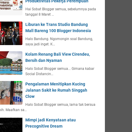
Produktivitas Pekerja Perempuan
Hai Sobat Blogger semua, sebelumnya pada
tanggal 8 Maret …
Liburan ke Trans Studio Bandung
Mall Bareng 100 Blogger Indonesia
Halo Bandung. Ngomongin soal Bandung,
saya jadi inget. K…
Kolam Renang Bali View Cirendeu,
Bersih dan Nyaman
Halo Sobat Blogger semua... Gimana kabar
Social Distancin…
Pengalaman Menitipkan Kucing
Jalanan Sakit ke Rumah Singgah
Clow
Halo Sobat Blogger semua, lama tak bersua
nih. Maafkan sa…
Mimpi jadi Kenyataan atau
Precognitive Dream