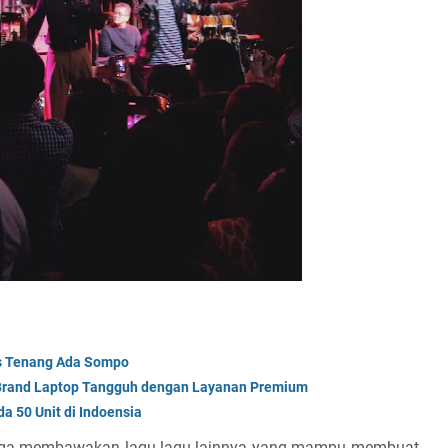
es Tenang Ada Sompo
ti Brand Laptop Tangguh dengan Layanan Premium
 50 Unit di Indoensia
juga membawakan lagu-lagu lainnya yang mampu membuat