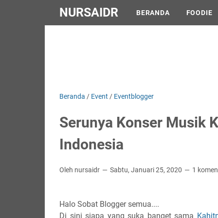
NURSAIDR
BERANDA
FOODIE
Beranda
/
Event
/
Eventblogger
Serunya Konser Musik K
Indonesia
Oleh nursaidr
Sabtu, Januari 25, 2020
1 komen
Halo Sobat Blogger semua....
Di sini siapa yang suka banget sama
Kahit