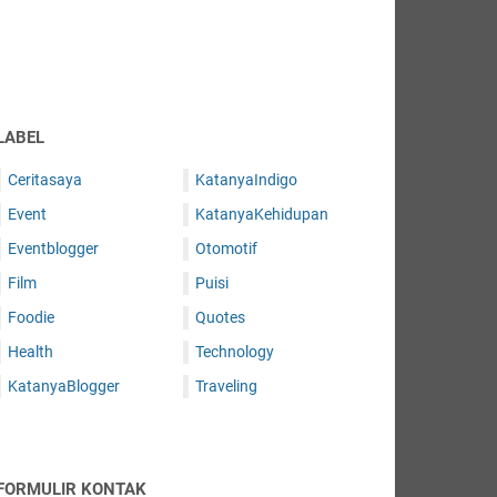
LABEL
Ceritasaya
KatanyaIndigo
Event
KatanyaKehidupan
Eventblogger
Otomotif
Film
Puisi
Foodie
Quotes
Health
Technology
KatanyaBlogger
Traveling
FORMULIR KONTAK