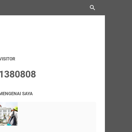
VISITOR
1
3
8
0
8
0
8
MENGENAI SAYA