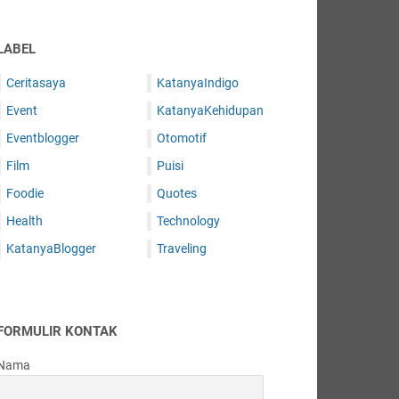
LABEL
Ceritasaya
KatanyaIndigo
Event
KatanyaKehidupan
Eventblogger
Otomotif
Film
Puisi
Foodie
Quotes
Health
Technology
KatanyaBlogger
Traveling
FORMULIR KONTAK
Nama