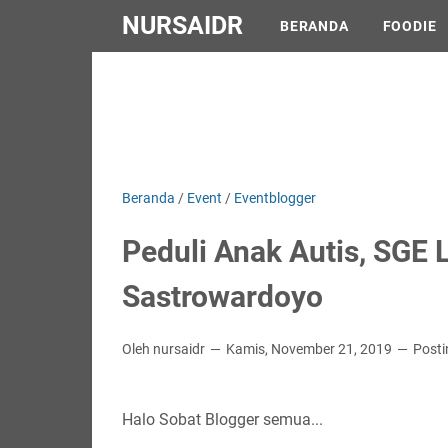
NURSAIDR
BERANDA
FOODIE
Beranda
/
Event
/
Eventblogger
Peduli Anak Autis, SGE 
Sastrowardoyo
Oleh nursaidr
Kamis, November 21, 2019
Post
Halo Sobat Blogger semua...