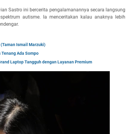
Dian Sastro ini bercerita pengalamanannya secara langsung
pektrum autisme. Ia menceritakan kalau anaknya lebih
endengar.
 (Taman Ismail Marzuki)
es Tenang Ada Sompo
ti Brand Laptop Tangguh dengan Layanan Premium