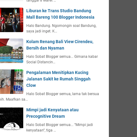
tanggal 8 Maret …
Liburan ke Trans Studio Bandung
Mall Bareng 100 Blogger Indonesia
Halo Bandung. Ngomongin soal Bandung,
saya jadi inget. K…
Kolam Renang Bali View Cirendeu,
Bersih dan Nyaman
Halo Sobat Blogger semua... Gimana kabar
Social Distancin…
Pengalaman Menitipkan Kucing
Jalanan Sakit ke Rumah Singgah
Clow
Halo Sobat Blogger semua, lama tak bersua
nih. Maafkan sa…
Mimpi jadi Kenyataan atau
Precognitive Dream
Halo Sobat Blogger semua... “Mimpi jadi
kenyataan”, tiga …