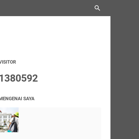
VISITOR
1
3
8
0
5
9
2
MENGENAI SAYA