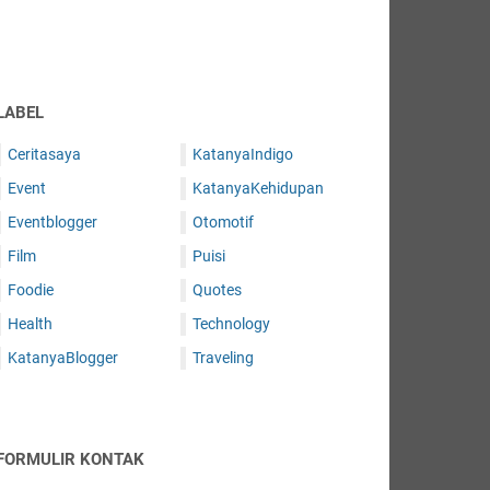
LABEL
Ceritasaya
KatanyaIndigo
Event
KatanyaKehidupan
Eventblogger
Otomotif
Film
Puisi
Foodie
Quotes
Health
Technology
KatanyaBlogger
Traveling
FORMULIR KONTAK