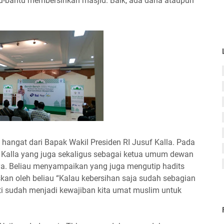
ntu-bantu membersihkan masjid. Baik, ada dana ataupun
angat dari Bapak Wakil Presiden RI Jusuf Kalla. Pada
uf Kalla yang juga sekaligus sebagai ketua umum dewan
a. Beliau menyampaikan yang juga mengutip hadits
skan oleh beliau “Kalau kebersihan saja sudah sebagian
ti sudah menjadi kewajiban kita umat muslim untuk