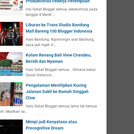
Produktivitas Pekerja Perempuan
Hai Sobat Blogger semua, sebelumnya pada
tanggal 8 Maret …
Liburan ke Trans Studio Bandung
Mall Bareng 100 Blogger Indonesia
Halo Bandung. Ngomongin soal Bandung,
saya jadi inget. K…
Kolam Renang Bali View Cirendeu,
Bersih dan Nyaman
Halo Sobat Blogger semua... Gimana kabar
Social Distancin…
Pengalaman Menitipkan Kucing
Jalanan Sakit ke Rumah Singgah
Clow
Halo Sobat Blogger semua, lama tak bersua
nih. Maafkan sa…
Mimpi jadi Kenyataan atau
Precognitive Dream