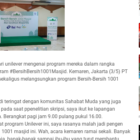
ari unilever mengenai program mereka dalam rangka
am #BersihBersih1001Masjid. Kemaren, Jakarta (3/5) PT
sekaligus melangsungkan program Bersih-Bersih 1001
jadi teringat dengan komunitas Sahabat Muda yang juga
pada saat ppenelitian skripsi, saya ikut ke lapangan
n. Berangkat pagi jam 9.00 pulang pukul 16.00.
t program Unilever ini, saya rasanya malah jadi pengen
h 1001 masjid ini. Wah, acara kemaren ramai sekali. Banyak
maja, bapak-bapak sampai ibu-ibu yang turut membantu