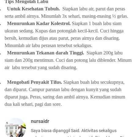
Tips Mengolah Labu
.
Untuk Kesehatan Tubuh.
Siapkan labu air, parut dan peras
serta ambil airnya. Minumlah 3x sehari, masing-masing ½ gelas.
.
Menurunkan Kadar Kolestrol.
Siapkan 1 buah labu siam
ukuran sedang. Kupas dan potonglah kecil-kecil. Cuci hingga
bersih, kemudian dijus atau parut, peras airnya dan disaring.
Minumlah air labu perasan tersebut sekaligus.
.
Menurunkan Tekanan darah Tinggi.
Siapkan 200g labu
siam dan 200g mentimun. Cuci dan potong lalu diblender. Minum
air labu tersebut yang sudah disaring.
.
Mengobati Penyakit Tifus.
Siapkan buah labu secukupnya,
dan diparut. Campur parutan labu dengan kunyit yang sudah
diparut juga. Peras, saring dan ambil airnya. Kemudian minum
dua kali sehari, pagi dan sore.
nursaidr
Saya biasa dipanggil Said. Aktivitas sekaligus