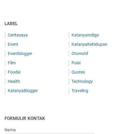
LABEL
Ceritasaya
KatanyaIndigo
Event
KatanyaKehidupan
Eventblogger
Otomotif
Film
Puisi
Foodie
Quotes
Health
Technology
KatanyaBlogger
Traveling
FORMULIR KONTAK
Nama