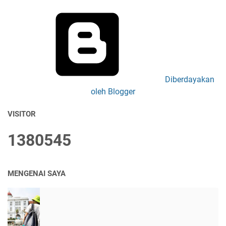
Diberdayakan
oleh Blogger
VISITOR
1
3
8
0
5
4
5
MENGENAI SAYA