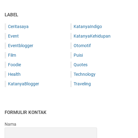
LABEL
Ceritasaya
KatanyaIndigo
Event
KatanyaKehidupan
Eventblogger
Otomotif
Film
Puisi
Foodie
Quotes
Health
Technology
KatanyaBlogger
Traveling
FORMULIR KONTAK
Nama