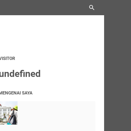
VISITOR
u
n
d
e
f
n
e
d
MENGENAI SAYA