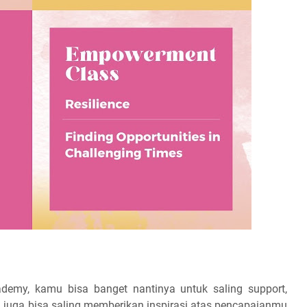
ademy, kamu bisa banget nantinya untuk saling support,
n juga bisa saling memberikan inspirasi atas pencapaianmu