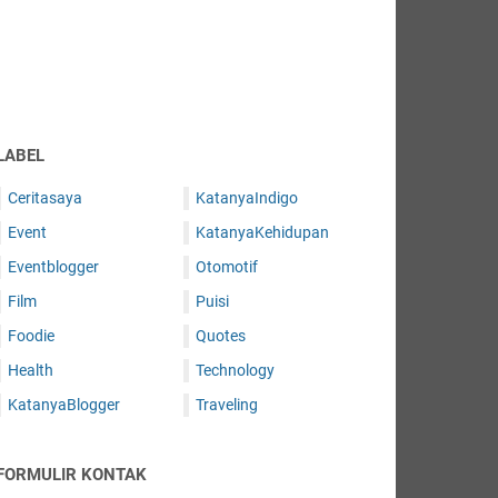
LABEL
Ceritasaya
KatanyaIndigo
Event
KatanyaKehidupan
Eventblogger
Otomotif
Film
Puisi
Foodie
Quotes
Health
Technology
KatanyaBlogger
Traveling
FORMULIR KONTAK