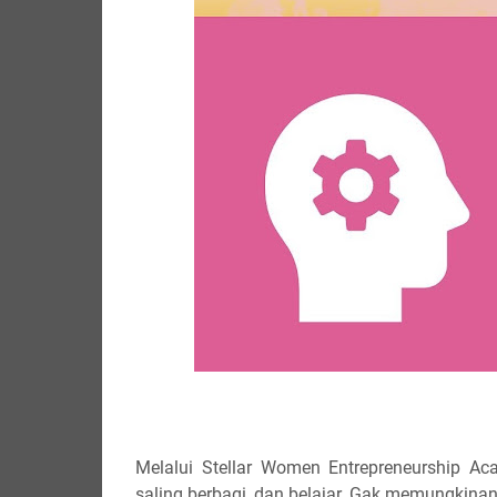
Melalui Stellar Women Entrepreneurship Ac
saling berbagi, dan belajar. Gak memungkina