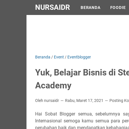
NURSAIDR
BERANDA
FOODIE
Beranda
/
Event
/
Eventblogger
Yuk, Belajar Bisnis di 
Academy
Oleh nursaidr
Rabu, Maret 17, 2021
Posting K
Hai Sobat Blogger semua, sebelumnya sa
Internasional semoga kamu semua para pe
perubahan baik dan mendapatkan kebahagiaa