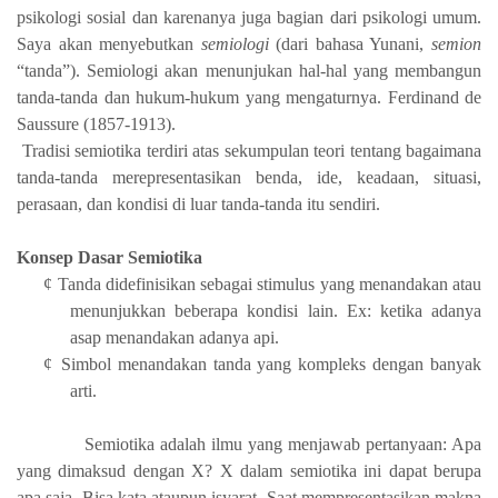
psikologi sosial dan karenanya juga bagian dari psikologi umum.
Saya akan menyebutkan
semiologi
(dari bahasa Yunani,
semion
“tanda”). Semiologi akan menunjukan hal-hal yang membangun
tanda-tanda dan hukum-hukum yang mengaturnya. Ferdinand de
Saussure (1857-1913).
Tradisi semiotika terdiri atas sekumpulan teori tentang bagaimana
tanda-tanda merepresentasikan benda, ide, keadaan, situasi,
perasaan, dan kondisi di luar tanda-tanda itu sendiri.
Konsep Dasar Semiotika
¢
Tanda didefinisikan sebagai stimulus yang menandakan atau
menunjukkan beberapa kondisi lain. Ex: ketika adanya
asap menandakan adanya api.
¢
Simbol menandakan tanda yang kompleks dengan banyak
arti.
Semiotika adalah ilmu yang menjawab pertanyaan: Apa
yang dimaksud dengan X? X dalam semiotika ini dapat berupa
apa saja. Bisa kata ataupun isyarat. Saat mempresentasikan makna