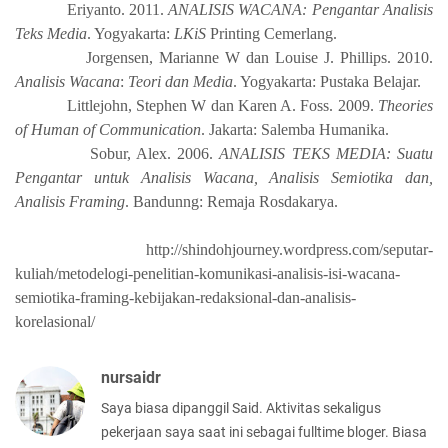
Eriyanto. 2011.
ANALISIS WACANA: Pengantar Analisis
Teks Media
. Yogyakarta:
LKiS
Printing Cemerlang.
Jorgensen, Marianne W dan Louise J. Phillips. 2010.
Analisis Wacana
:
Teori dan Media
. Yogyakarta: Pustaka Belajar.
Littlejohn, Stephen W dan Karen A. Foss. 2009.
Theories
of Human of Communication
. Jakarta: Salemba Humanika.
Sobur, Alex. 2006.
ANALISIS TEKS MEDIA: Suatu
Pengantar untuk Analisis Wacana, Analisis Semiotika dan,
Analisis Framing
. Bandunng: Remaja Rosdakarya.
http://shindohjourney.wordpress.com/seputar-
kuliah/metodelogi-penelitian-komunikasi-analisis-isi-wacana-
semiotika-framing-kebijakan-redaksional-dan-analisis-
korelasional/
nursaidr
Saya biasa dipanggil Said. Aktivitas sekaligus
pekerjaan saya saat ini sebagai fulltime bloger. Biasa