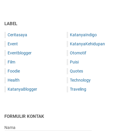
LABEL
Ceritasaya
KatanyaIndigo
Event
KatanyaKehidupan
Eventblogger
Otomotif
Film
Puisi
Foodie
Quotes
Health
Technology
KatanyaBlogger
Traveling
FORMULIR KONTAK
Nama