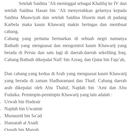
Setelah Saidina ‘Ali meninggal sebagai Khalifaj ke IV dan
setelah Saidina Hasan bin ‘Ali menyerahkan gelarnya kepada
Saidina Muawiyah dan setelah Saidina Husein mati di padang
Karbela maka kaum Khawarij makin beringas dan membuat
cabang.
Cabang yang pertama bermarkas di sebuah negri namanya
Bathaih yang menguasai dan mengontrol kaum Khawarij yang
berada di Persia dan satu lagi di daerah-daerah sekeliling Iraq.
Cabang Bathaih dikepalai Nafi’ bin Azraq, dan Qatar bin Faja’ah,
Dan cabang yang kedua di Arab yang menguasai kaum Khawarij
yang berada di zaman Hadharamaut dan Thaif. Cabang daerah
arab dikepalai oleh Abu Thaluf, Najdah bin ‘Ami dan Abu
Fudaika. Pemimpin-pemimpin Khawarij yang lain adalah :
.
Urwah bin Hudeair
.
Najdah bin Uwaimir
.
Mustaurid bin Sa’ad
.
Hausarah al Asadi
.
Quraib bin Marrah