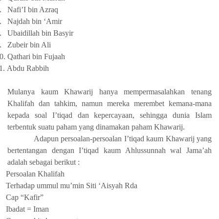
.
Nafi’I bin Azraq
.
Najdah bin ‘Amir
.
Ubaidillah bin Basyir
.
Zubeir bin Ali
0.
Qathari bin Fujaah
1.
Abdu Rabbih
Mulanya kaum Khawarij hanya mempermasalahkan tenang
Khalifah dan tahkim, namun mereka merembet kemana-mana
kepada soal I’tiqad dan kepercayaan, sehingga dunia Islam
terbentuk suatu paham yang dinamakan paham Khawarij.
Adapun persoalan-persoalan I’tiqad kaum Khawarij yang
bertentangan dengan I’tiqad kaum Ahlussunnah wal Jama’ah
adalah sebagai berikut :
Persoalan Khalifah
Terhadap ummul mu’min Siti ‘Aisyah Rda
Cap “Kafir”
Ibadat = Iman