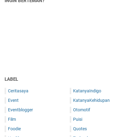
INGIN BERTEMAN?
LABEL
Ceritasaya
KatanyaIndigo
Event
KatanyaKehidupan
Eventblogger
Otomotif
Film
Puisi
Foodie
Quotes