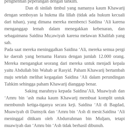
penghentian peperangan dengan tahkim.
Dan di sinilah timbul yang namanya k
a
um Khawarij
dengan semboyan la hukma illa lillah (tidak ada hukum kecuali
dari tuhan), yang dimana mereka membenci Saidina ‘Ali karena
menganggap lemah dalam menegakkan kebenaran, dan
sebagaimana Saidina Mu;awiyah karena melawan Khalifah yang
sah.
Pada saat mereka meninggalkan Saidina ‘Ali, mereka semua pergi
ke daerah yang bernama Harura dengan jumlah 12.000 orang.
Mereka mengangkat seorang dari mereka untuk menjadi kepala
yaitu Abdullah bin Wahab ar Rasyid. Paham Khawarij bertambah
maju setelah melihat kegagalan Saidina ‘Ali dalam perundingan
Tahkim sehingga paham Khawarij dianggap benar.
Saking marahnya kepada Saidina’Ali, Muawiyah dan
‘Amru bin ‘ash maka kaum Khawarij membuat komplit untuk
membunuh ketiga-tiganya secara keji. Saidina ‘Ali di Bagdad,
Muawiyah di Damsyik dan ‘Amru bin ‘Ash di mesir.Saidina ‘Ali
meninggal ditikam oleh Abdurrahman bin Muljam, tetapi
muawiyah dan ‘Amru bin ‘Ash tidak berhasil dibunuh.